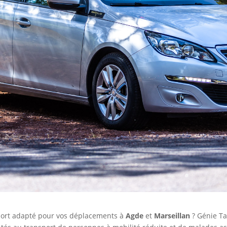
port adapté pour vos déplacements à
Agde
et
Marseillan
? Génie Ta