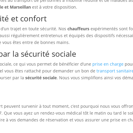
tés au transport de personnes à mobilité réduite et de malades ass
e et Marseillan
est à votre disposition.
ité et confort
 d’un trajet en toute sécurité. Nos
chauffeurs
expérimentés sont for
t aussi régulièrement entretenus et équipés des dispositifs nécessa
que vous êtes entre de bonnes mains.
ar la sécurité sociale
sociale, ce qui vous permet de bénéficier d’une
prise en charge
pour
l vous êtes rattaché pour demander un bon de
transport sanitair
ourser par la
sécurité sociale
. Nous vous simplifions ainsi vos déma
peuvent survenir à tout moment, c’est pourquoi nous vous offrons 
r 7. Que vous ayez un rendez-vous médical tôt le matin ou tard le
re à vos demandes de réservation et vous assurer une prise en cha